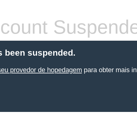
count Suspend
s been suspended.
seu provedor de hopedagem
para obter mais in