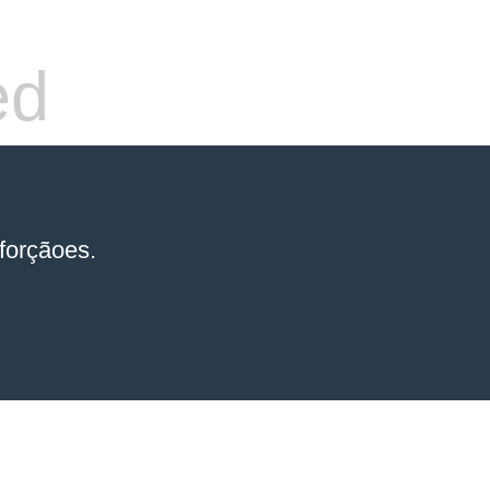
ed
forçãoes.