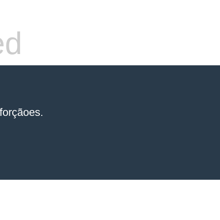
ed
forçãoes.