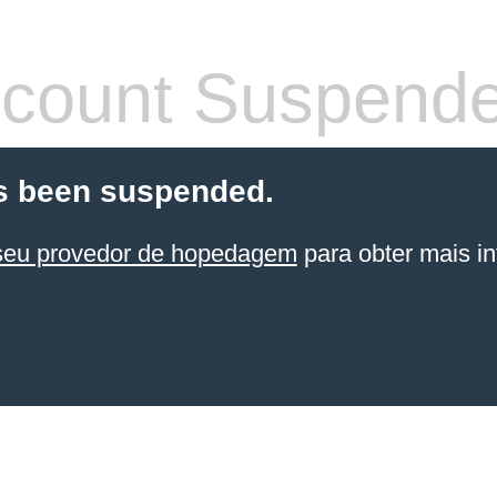
count Suspend
s been suspended.
seu provedor de hopedagem
para obter mais in