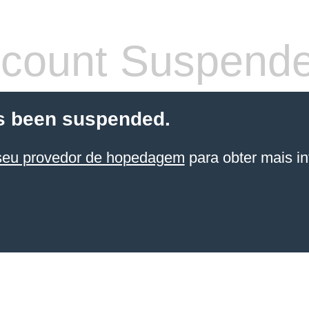
count Suspend
s been suspended.
seu provedor de hopedagem
para obter mais in