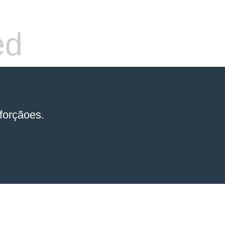
ed
forçãoes.