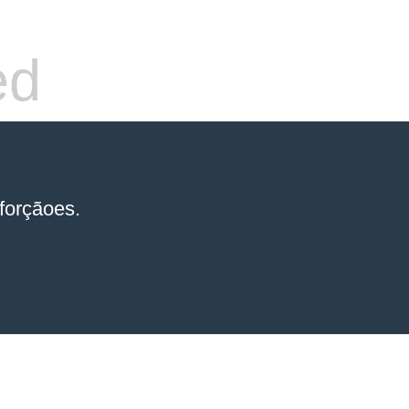
ed
forçãoes.