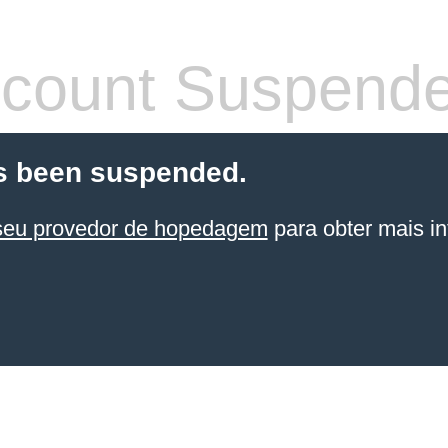
count Suspend
s been suspended.
seu provedor de hopedagem
para obter mais in