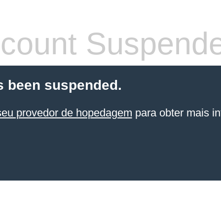
count Suspend
s been suspended.
seu provedor de hopedagem
para obter mais in