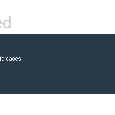
ed
forçãoes.