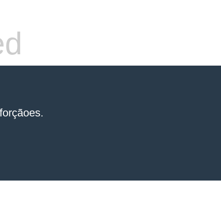
ed
forçãoes.