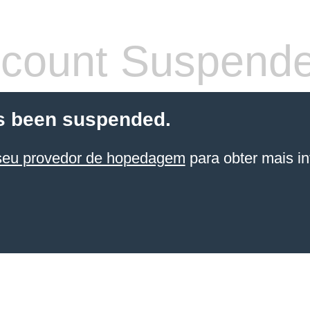
count Suspend
s been suspended.
seu provedor de hopedagem
para obter mais in