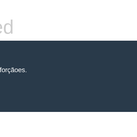
ed
forçãoes.