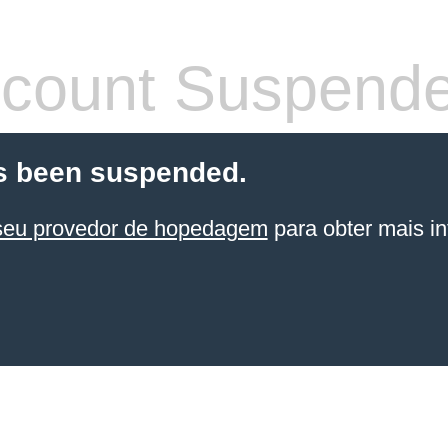
count Suspend
s been suspended.
seu provedor de hopedagem
para obter mais in