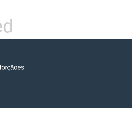
ed
forçãoes.