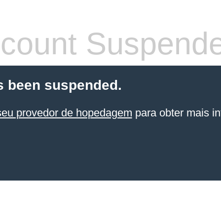
count Suspend
s been suspended.
seu provedor de hopedagem
para obter mais in