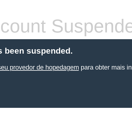
count Suspend
s been suspended.
seu provedor de hopedagem
para obter mais in