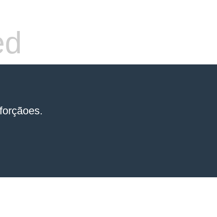
ed
forçãoes.