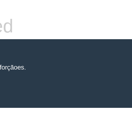
ed
forçãoes.