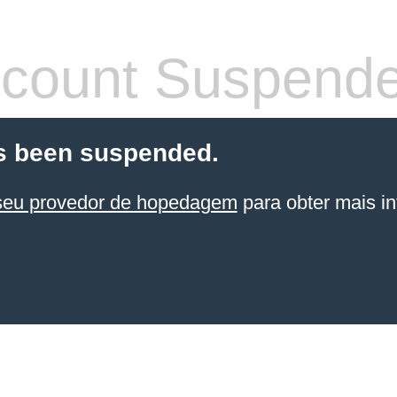
count Suspend
s been suspended.
seu provedor de hopedagem
para obter mais in