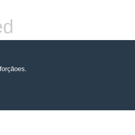
ed
forçãoes.