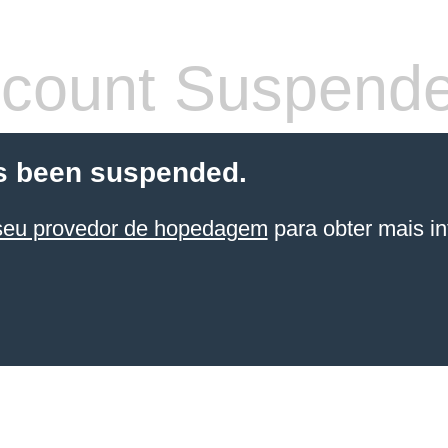
count Suspend
s been suspended.
seu provedor de hopedagem
para obter mais in