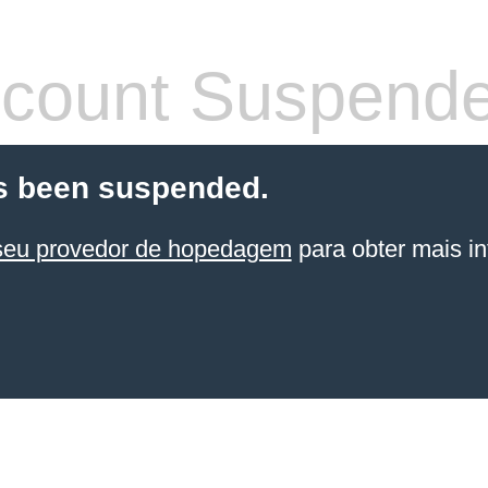
count Suspend
s been suspended.
seu provedor de hopedagem
para obter mais in