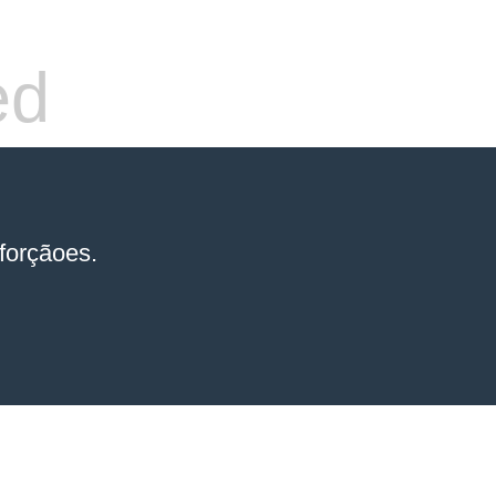
ed
forçãoes.