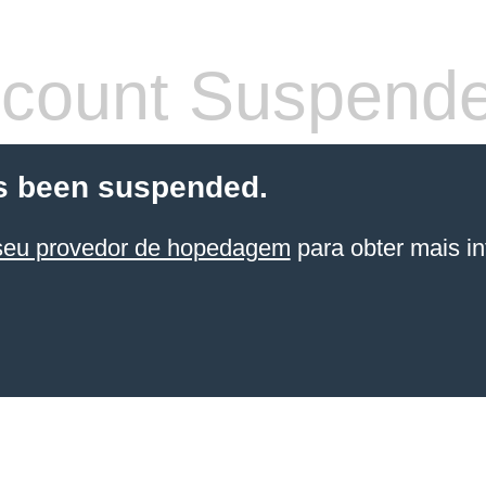
count Suspend
s been suspended.
seu provedor de hopedagem
para obter mais in