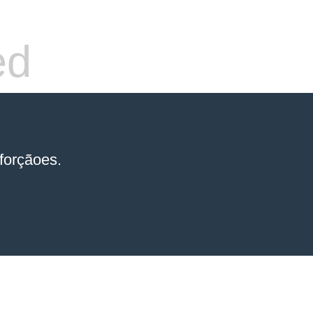
ed
forçãoes.