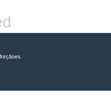
ed
forçãoes.