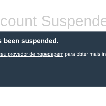
count Suspend
s been suspended.
seu provedor de hopedagem
para obter mais in