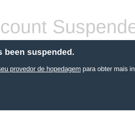
count Suspend
s been suspended.
seu provedor de hopedagem
para obter mais in