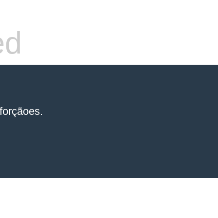
ed
forçãoes.