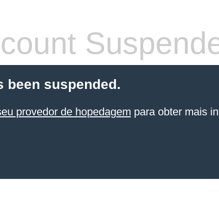
count Suspend
s been suspended.
seu provedor de hopedagem
para obter mais in