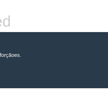
ed
forçãoes.