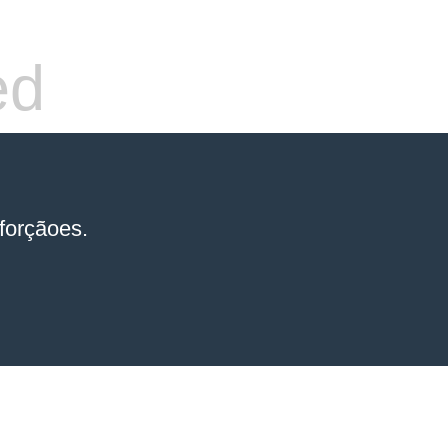
ed
forçãoes.