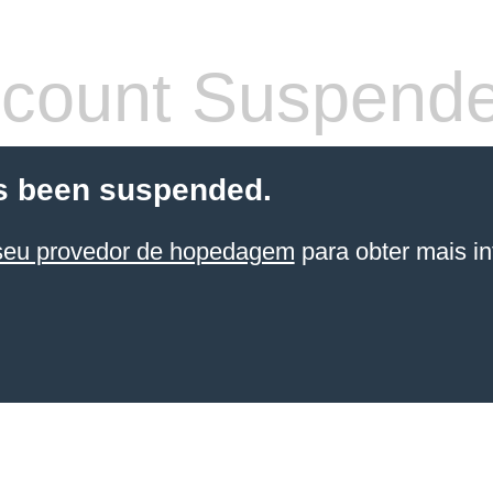
count Suspend
s been suspended.
seu provedor de hopedagem
para obter mais in